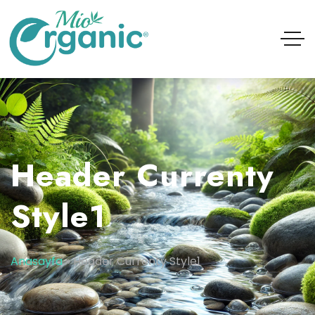
Header Currenty
Style1
Anasayfa
»
Header Currenty Style1