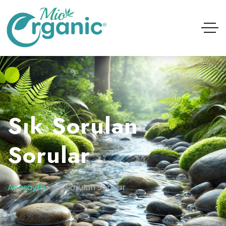
Sık Sorulan
Sorular
Anasayfa
»
Sık Sorulan Sorular