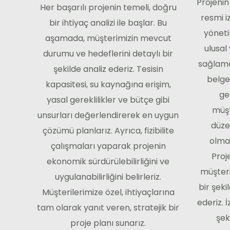
Projenin
Her başarılı projenin temeli, doğru
resmi i
bir ihtiyaç analizi ile başlar. Bu
yöneti
aşamada, müşterimizin mevcut
ulusal
durumu ve hedeflerini detaylı bir
sağlama
şekilde analiz ederiz. Tesisin
belgel
kapasitesi, su kaynağına erişim,
ger
yasal gereklilikler ve bütçe gibi
müşt
unsurları değerlendirerek en uygun
düze
çözümü planlarız. Ayrıca, fizibilite
olmas
çalışmaları yaparak projenin
Proj
ekonomik sürdürülebilirliğini ve
müşteril
uygulanabilirliğini belirleriz.
bir şeki
Müşterilerimize özel, ihtiyaçlarına
ederiz. İ
tam olarak yanıt veren, stratejik bir
şek
proje planı sunarız.