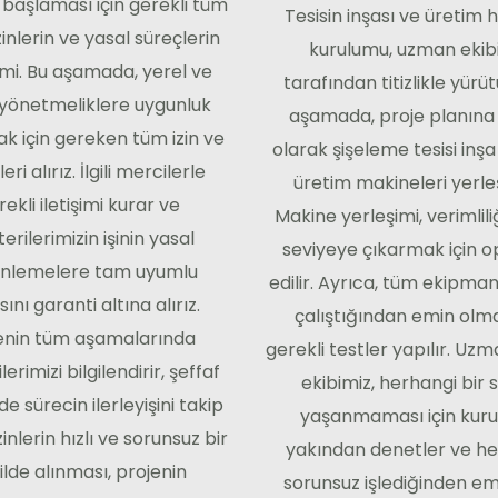
 başlaması için gerekli tüm
Tesisin inşası ve üretim h
zinlerin ve yasal süreçlerin
kurulumu, uzman ekib
mi. Bu aşamada, yerel ve
tarafından titizlikle yürüt
 yönetmeliklere uygunluk
aşamada, proje planına
k için gereken tüm izin ve
olarak şişeleme tesisi inşa 
eri alırız. İlgili mercilerle
üretim makineleri yerleşt
ekli iletişimi kurar ve
Makine yerleşimi, verimlili
erilerimizin işinin yasal
seviyeye çıkarmak için o
nlemelere tam uyumlu
edilir. Ayrıca, tüm ekipma
ını garanti altına alırız.
çalıştığından emin olma
enin tüm aşamalarında
gerekli testler yapılır. Uz
erimizi bilgilendirir, şeffaf
ekibimiz, herhangi bir 
lde sürecin ilerleyişini takip
yaşanmaması için kur
zinlerin hızlı ve sorunsuz bir
yakından denetler ve he
ilde alınması, projenin
sorunsuz işlediğinden emi