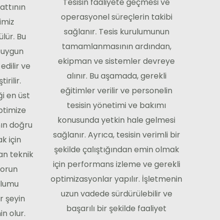
Tesisin faaliyete geçmesi ve
attının
operasyonel süreçlerin takibi
imiz
sağlanır. Tesis kurulumunun
ülür. Bu
tamamlanmasının ardından,
 uygun
ekipman ve sistemler devreye
edilir ve
alınır. Bu aşamada, gerekli
irilir.
eğitimler verilir ve personelin
ği en üst
tesisin yönetimi ve bakımı
ptimize
konusunda yetkin hale gelmesi
nın doğru
sağlanır. Ayrıca, tesisin verimli bir
k için
şekilde çalıştığından emin olmak
man teknik
için performans izleme ve gerekli
sorun
optimizasyonlar yapılır. İşletmenin
ulumu
uzun vadede sürdürülebilir ve
r şeyin
başarılı bir şekilde faaliyet
n olur.