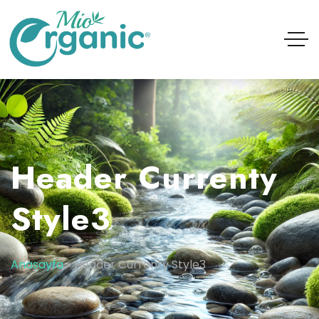
Header Currenty
Style3
Anasayfa
»
Header Currenty Style3