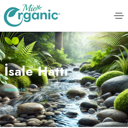
İsale Hattı
Anasayfa
»
İsale Hattı