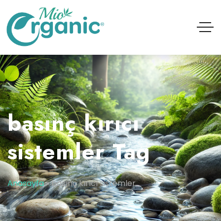
basınç kırıcı
sistemler Tag
Anasayfa
»
basınç kırıcı sistemler