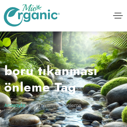
boru tıkanması
önleme Tag
Anasayfa
»
boru tıkanması önleme