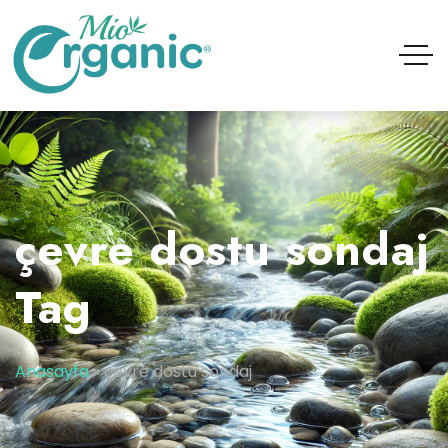
çevre dostu sondaj
Tag
Anasayfa
»
çevre dostu sondaj