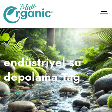
endüstriyel su
depolama Tag
Anasayfa
»
endüstriyel su depolama