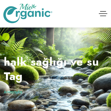
halk sağlığı ve su
Tag
Anasayfa
»
halk sağlığı ve su