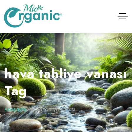
hava tahliye vanası
Tag
Anasayfa
»
hava tahliye vanası