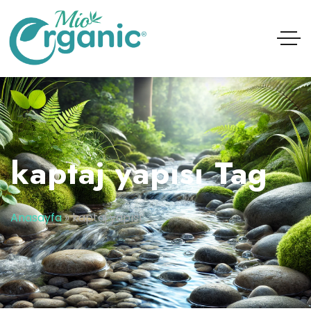
kaptaj yapısı Tag
Anasayfa
»
kaptaj yapısı