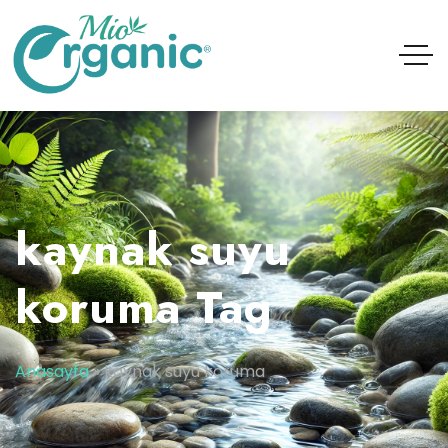
kaynak suyu
koruma Tag
Anasayfa
»
kaynak suyu koruma