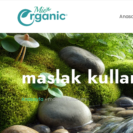
Anasa
maslak kulla
Anasayfa
»
maslak kullanımı