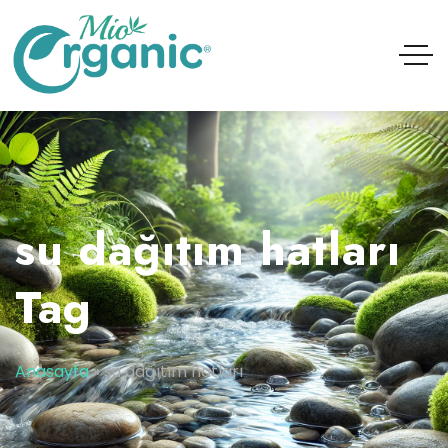
su dağıtım hatları
Tag
Anasayfa
»
su dağıtım hatları