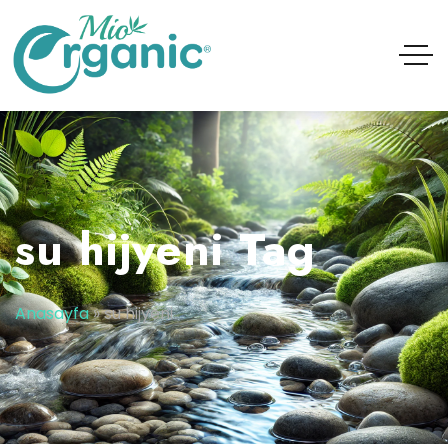
su hijyeni Tag
Anasayfa
»
su hijyeni