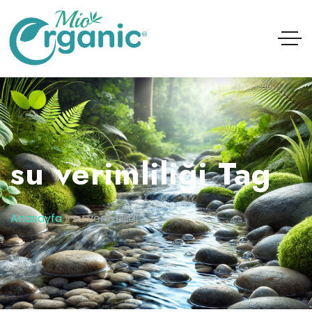
su verimliliği Tag
Anasayfa
»
su verimliliği