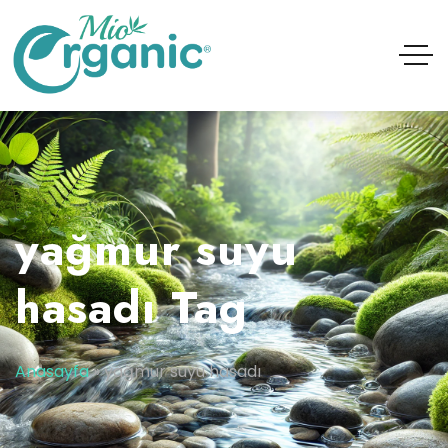
yağmur suyu
hasadı Tag
Anasayfa
»
yağmur suyu hasadı