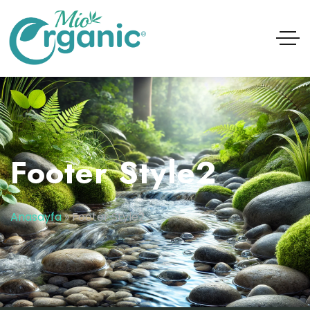
Footer Style2
Anasayfa
»
Footer Style2