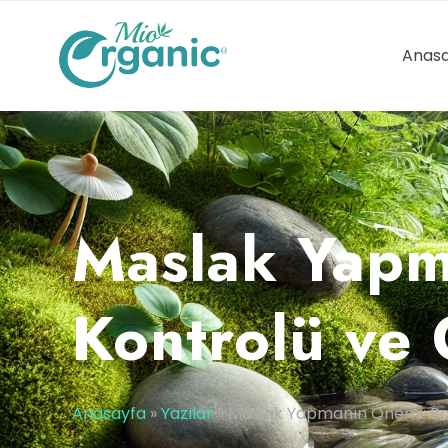
Anasa
Maslak Yapm
Kontrolü ve 
Anasayfa
»
Yazılar
»
Maslak Yapmanın Önemi: Bası