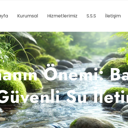
yfa
Kurumsal
Hizmetlerimiz
S.S.S
İletişim
anın Önemi: Ba
Güvenli Su İlet
nç Kontrolü ve Güvenli Su İletimi