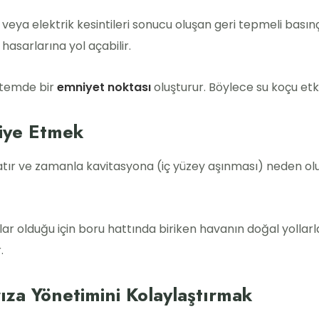
veya elektrik kesintileri sonucu oluşan geri tepmeli basın
hasarlarına yol açabilir.
istemde bir
emniyet noktası
oluşturur. Böylece su koçu etkis
liye Etmek
atır ve zamanla kavitasyona (iç yüzey aşınması) neden olur
ar olduğu için boru hattında biriken havanın doğal yollarla
.
ıza Yönetimini Kolaylaştırmak