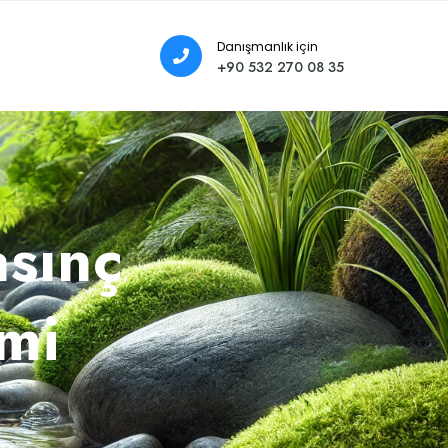
Danışmanlık için
+90 532 270 08 35
sınç
imi