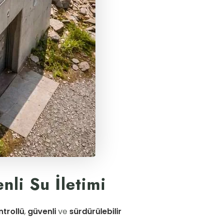
li Su İletimi
ntrollü
,
güvenli
ve
sürdürülebilir