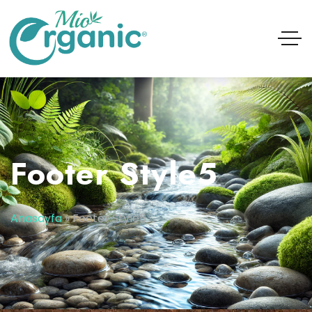
Footer Style5
Anasayfa
»
Footer Style5