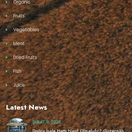
Organic
Fruits
Vegetables
Meat
Dried Fruits
Fish
Juice
Latest News
ŞUBAT 9, 2026
Doğru İsale Hattı Nasıl Olmalıdır? Güzergâh