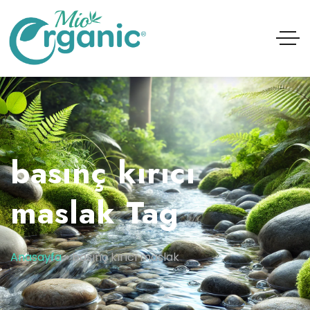
basınç kırıcı
maslak Tag
Anasayfa
»
basınç kırıcı maslak