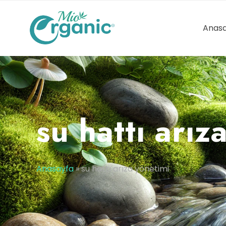
Anasa
su hattı arız
Anasayfa
»
su hattı arıza yönetimi