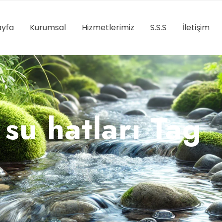
yfa
Kurumsal
Hizmetlerimiz
S.S.S
İletişim
su hatları Tag