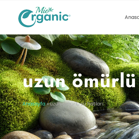
Anasa
uzun ömürlü 
Anasayfa
»
uzun ömürlü su hatları